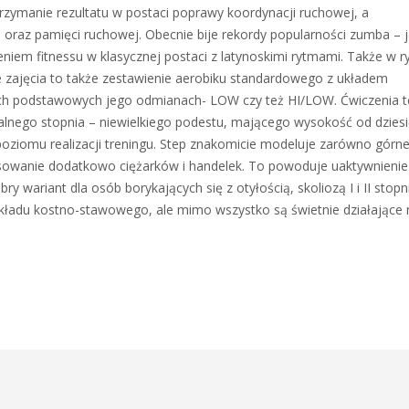
trzymanie rezultatu w postaci poprawy koordynacji ruchowej, a
 oraz pamięci ruchowej. Obecnie bije rekordy popularności zumba – 
iem fitnessu w klasycznej postaci z latynoskimi rytmami. Także w r
e zajęcia to także zestawienie aerobiku standardowego z układem
óch podstawowych jego odmianach- LOW czy też HI/LOW. Ćwiczenia t
lnego stopnia – niewielkiego podestu, mającego wysokość od dziesi
oziomu realizacji treningu. Step znakomicie modeluje zarówno górne,
osowanie dodatkowo ciężarków i handelek. To powoduje uaktywnienie
ry wariant dla osób borykających się z otyłością, skoliozą I i II stopn
układu kostno-stawowego, ale mimo wszystko są świetnie działające 