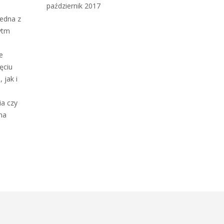
październik 2017
jedna z
ytm
e
ęciu
 jak i
ia czy
na