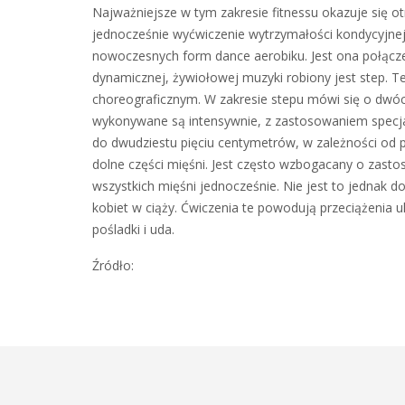
Najważniejsze w tym zakresie fitnessu okazuje się o
jednocześnie wyćwiczenie wytrzymałości kondycyjnej
nowoczesnych form dance aerobiku. Jest ona połączen
dynamicznej, żywiołowej muzyki robiony jest step. T
choreograficznym. W zakresie stepu mówi się o dw
wykonywane są intensywnie, z zastosowaniem specja
do dwudziestu pięciu centymetrów, w zależności od p
dolne części mięśni. Jest często wzbogacany o zast
wszystkich mięśni jednocześnie. Nie jest to jednak dob
kobiet w ciąży. Ćwiczenia te powodują przeciążenia 
pośladki i uda.
Źródło: