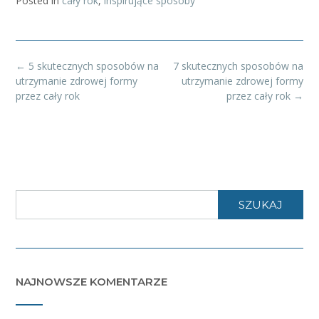
Posted in
cały rok
,
inspirujące sposoby
Post
←
5 skutecznych sposobów na
7 skutecznych sposobów na
navigation
utrzymanie zdrowej formy
utrzymanie zdrowej formy
przez cały rok
przez cały rok
→
SZUKAJ
NAJNOWSZE KOMENTARZE