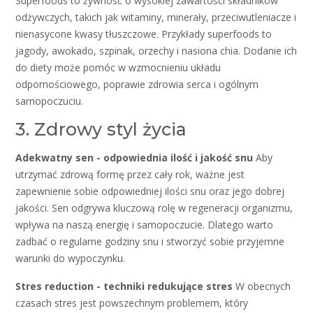
Superfoods to żywność o wysokiej zawartości składników
odżywczych, takich jak witaminy, minerały, przeciwutleniacze i
nienasycone kwasy tłuszczowe. Przykłady superfoods to
jagody, awokado, szpinak, orzechy i nasiona chia. Dodanie ich
do diety może pomóc w wzmocnieniu układu
odpornościowego, poprawie zdrowia serca i ogólnym
samopoczuciu.
3. Zdrowy styl życia
Adekwatny sen - odpowiednia ilość i jakość snu
Aby
utrzymać zdrową formę przez cały rok, ważne jest
zapewnienie sobie odpowiedniej ilości snu oraz jego dobrej
jakości. Sen odgrywa kluczową rolę w regeneracji organizmu,
wpływa na naszą energię i samopoczucie. Dlatego warto
zadbać o regularne godziny snu i stworzyć sobie przyjemne
warunki do wypoczynku.
Stres reduction - techniki redukujące stres
W obecnych
czasach stres jest powszechnym problemem, który